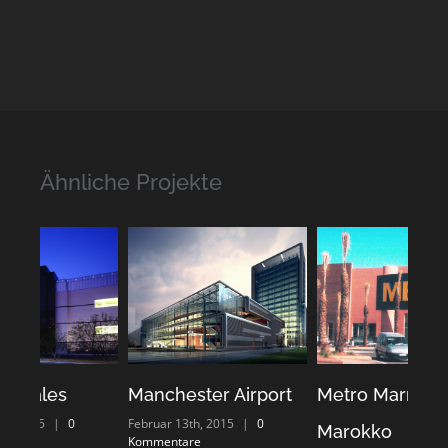
Ähnliche Projekte
Manchester Airport
Metro Marrakech,
Rad
Februar 13th, 2015
|
0
Febru
Marokko
Kommentare
Komm