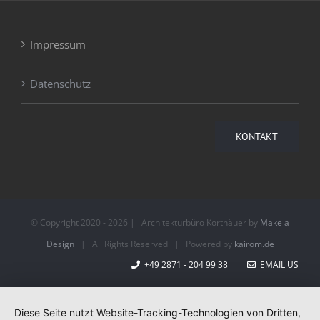
Impressum
Datenschutz
KONTAKT
© Copyright 2020 -
2026 | Architekturbüro Korthäuer by
Make a
Design
| All Rights Reserved | Powered by
kairom.de
+49 2871 - 204 99 38
EMAIL US
Diese Seite nutzt Website-Tracking-Technologien von Dritten,